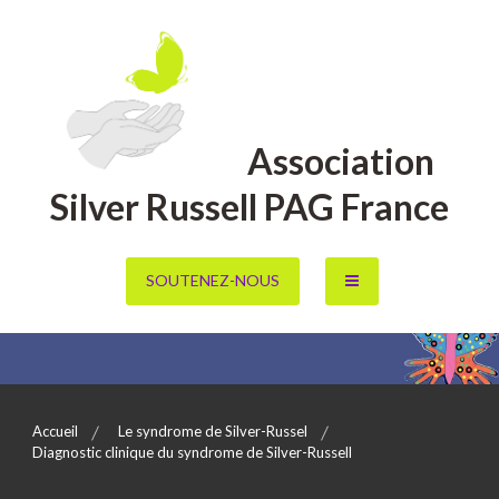
Aller
au
contenu
Association
Silver Russell PAG France
SOUTENEZ-NOUS
Accueil
Le syndrome de Silver-Russel
Diagnostic clinique du syndrome de Silver-Russell