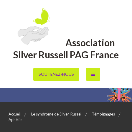
Aller
au
contenu
Association
Silver Russell PAG France
SOUTENEZ-NOUS
Accueil
Le syndrome de Silver-Russel
Témoignages
Aphélie