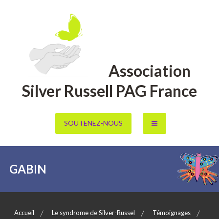
Aller
au
contenu
Association
Silver Russell PAG France
SOUTENEZ-NOUS
GABIN
Accueil
Le syndrome de Silver-Russel
Témoignages