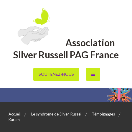
Aller
au
contenu
Association
Silver Russell PAG France
SOUTENEZ-NOUS
Accueil
Le syndrome de Silver-Russel
Témoignages
Karam