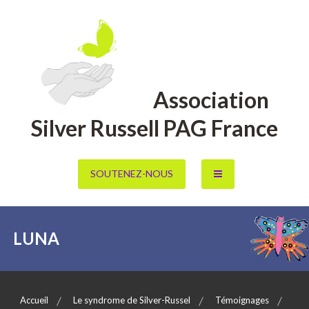
Aller
au
contenu
Association
Silver Russell PAG France
SOUTENEZ-NOUS
LUNA
Accueil
Le syndrome de Silver-Russel
Témoignages