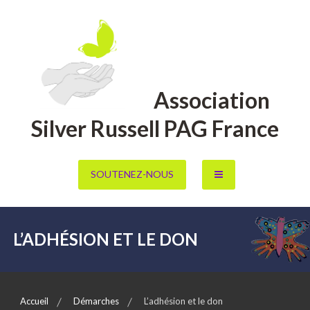
Aller
au
contenu
Association
Silver Russell PAG France
SOUTENEZ-NOUS
L’ADHÉSION ET LE DON
Accueil
Démarches
L’adhésion et le don