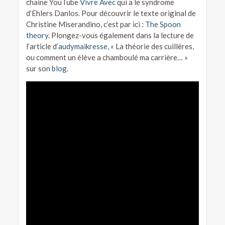
chaine YouTube
Vivre Avec
qui a le syndrome
d’Ehlers Danlos. Pour découvrir le texte original de
Christine Miserandino, c’est par ici :
The Spoon
theory
. Plongez-vous également dans la lecture de
l’article d’
audymaikresse
, « La théorie des cuillères,
ou comment un élève a chamboulé ma carrière… »
sur son
blog
.