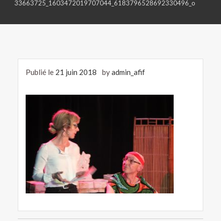
33663725_1603472019707044_6183796528692330496_o
Publié le
21 juin 2018
by
admin_afif