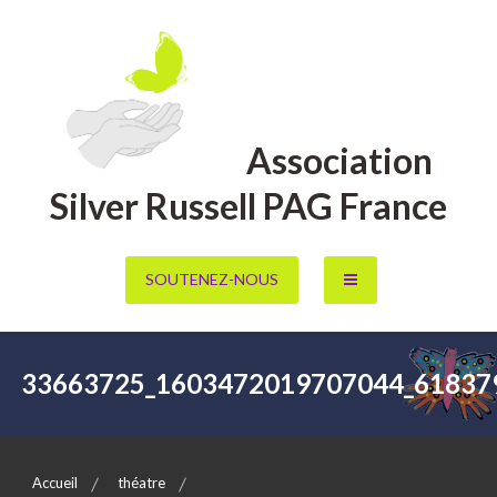
Aller
au
contenu
Association
Silver Russell PAG France
SOUTENEZ-NOUS
33663725_1603472019707044_61837
Accueil
théatre