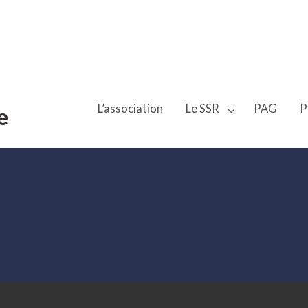
L’association
Le SSR
PAG
P
e