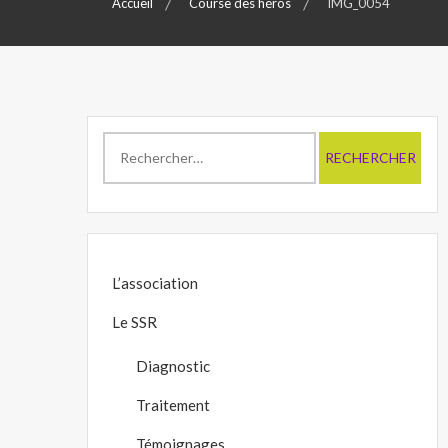
Accueil
Course des héros
IMG_0054
Rechercher :
L’association
Le SSR
Diagnostic
Traitement
Témoignages