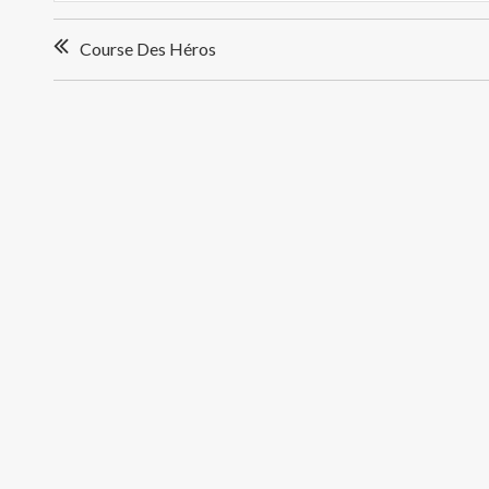
Navigation
Course Des Héros
de
l’article