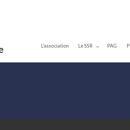
L’association
Le SSR
PAG
P
e