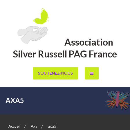
Aller
au
contenu
Association
Silver Russell PAG France
SOUTENEZ-NOUS
AXA5
Accueil
Axa
axa5