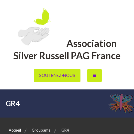
Aller
au
contenu
Association
Silver Russell PAG France
SOUTENEZ-NOUS
GR4
Accueil
Groupama
GR4