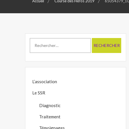
Accueil
Course des Héros 2019
65054379_1
Rechercher :
L’association
Le SSR
Diagnostic
Traitement
Témoignages