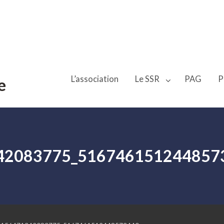
L’association
Le SSR
PAG
P
e
42083775_516746151244857