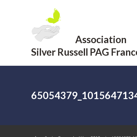
Aller
au
contenu
Association
Silver Russell PAG Franc
65054379_101564713