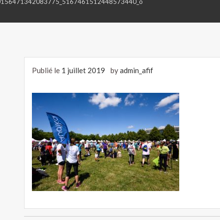
0156471342083775_5167461512448573440_o
Publié le
1 juillet 2019
by
admin_afif