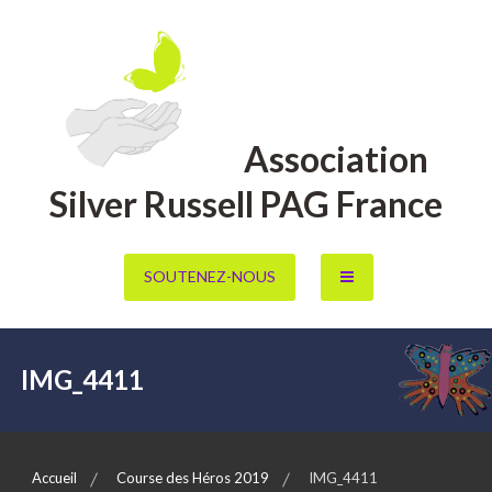
Aller
au
contenu
Association
Silver Russell PAG France
SOUTENEZ-NOUS
IMG_4411
Accueil
Course des Héros 2019
IMG_4411