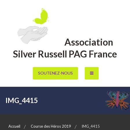
Aller
au
contenu
Association
Silver Russell PAG France
SOUTENEZ-NOUS
IMG_4415
Accueil
Course des Héros 2019
IMG_4415