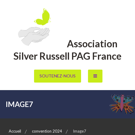
Aller
au
contenu
Association
Silver Russell PAG France
SOUTENEZ-NOUS
IMAGE7
Accueil
convention 2024
Image7