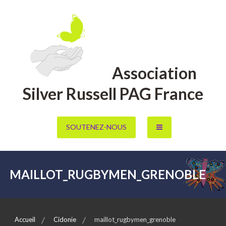
Aller
au
contenu
Association
Silver Russell PAG France
SOUTENEZ-NOUS
MAILLOT_RUGBYMEN_GRENOBLE
Accueil
Cidonie
maillot_rugbymen_grenoble