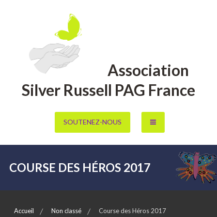
Aller
au
contenu
Association
Silver Russell PAG France
SOUTENEZ-NOUS
COURSE DES HÉROS 2017
Accueil
Non classé
Course des Héros 2017