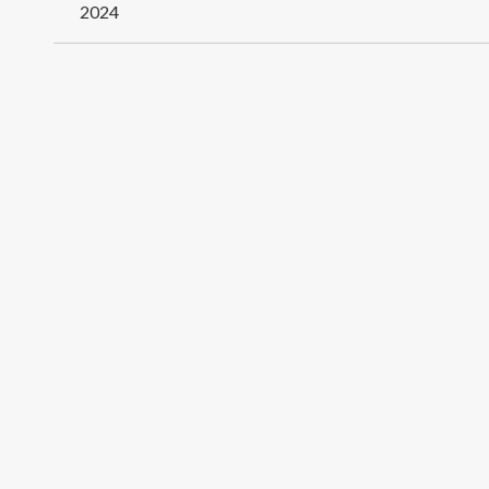
de
2024
l’article