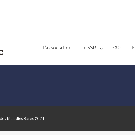
L’association
Le SSR
PAG
P
e
 des Maladies Rares 2024