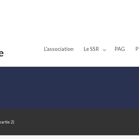
L’association
Le SSR
PAG
P
e
partie 2)