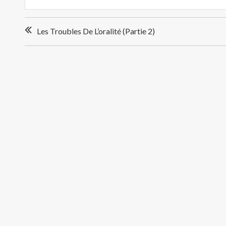
Navigation
Les Troubles De L’oralité (partie 2)
de
l’article