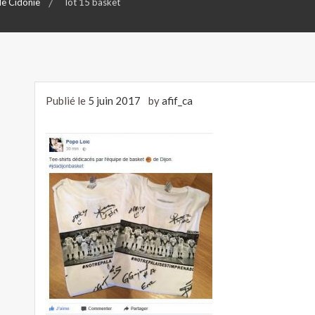
de Cidonie
lot 15 basket
Publié le
5 juin 2017
by
afif_ca