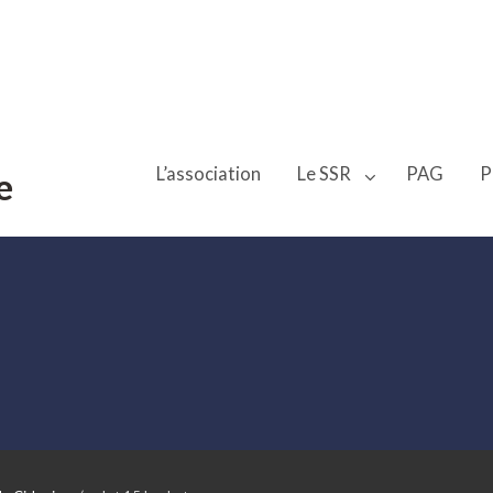
L’association
Le SSR
PAG
P
e