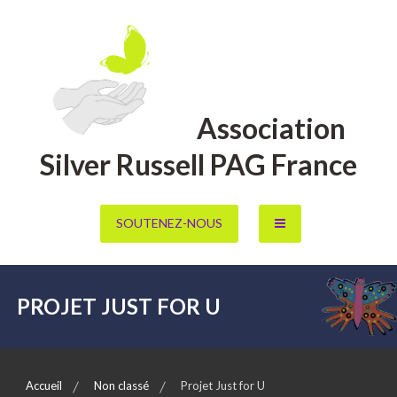
Aller
au
contenu
Association
Silver Russell PAG France
SOUTENEZ-NOUS
PROJET JUST FOR U
Accueil
Non classé
Projet Just for U