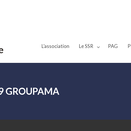
L’association
Le SSR
PAG
P
e
19 GROUPAMA