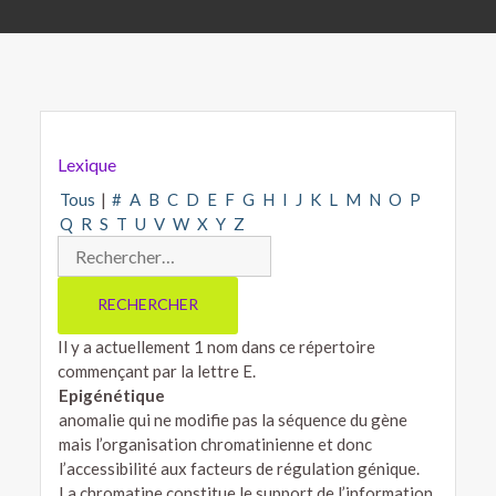
Lexique
Tous
|
#
A
B
C
D
E
F
G
H
I
J
K
L
M
N
O
P
Q
R
S
T
U
V
W
X
Y
Z
Il y a actuellement 1 nom dans ce répertoire
commençant par la lettre E.
Epigénétique
anomalie qui ne modifie pas la séquence du gène
mais l’organisation chromatinienne et donc
l’accessibilité aux facteurs de régulation génique.
La chromatine constitue le support de l’information