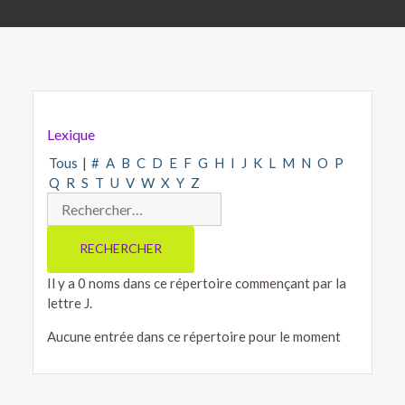
Lexique
Tous
|
#
A
B
C
D
E
F
G
H
I
J
K
L
M
N
O
P
Q
R
S
T
U
V
W
X
Y
Z
Il y a 0 noms dans ce répertoire commençant par la
lettre J.
Aucune entrée dans ce répertoire pour le moment