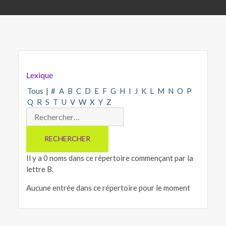
Lexique
Tous
|
#
A
B
C
D
E
F
G
H
I
J
K
L
M
N
O
P
Q
R
S
T
U
V
W
X
Y
Z
Il y a 0 noms dans ce répertoire commençant par la
lettre B.
Aucune entrée dans ce répertoire pour le moment