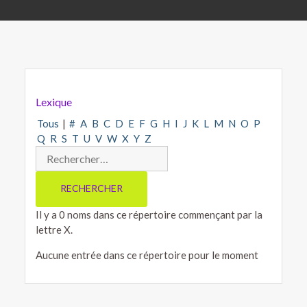
Lexique
Tous
|
#
A
B
C
D
E
F
G
H
I
J
K
L
M
N
O
P
Q
R
S
T
U
V
W
X
Y
Z
Il y a 0 noms dans ce répertoire commençant par la
lettre X.
Aucune entrée dans ce répertoire pour le moment