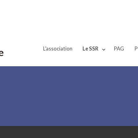
L’association
Le SSR
PAG
P
e