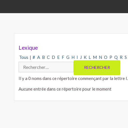
Lexique
Tous
|
#
A
B
C
D
E
F
G
H
I
J
K
L
M
N
O
P
Q
R
S
Il y a 0 noms dans ce répertoire commençant par la lettre I.
Aucune entrée dans ce répertoire pour le moment