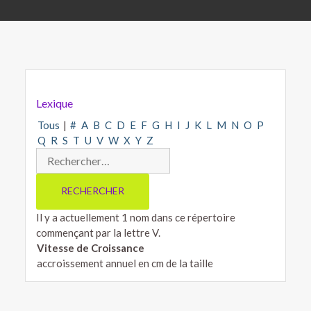
Lexique
Tous
|
#
A
B
C
D
E
F
G
H
I
J
K
L
M
N
O
P
Q
R
S
T
U
V
W
X
Y
Z
Il y a actuellement 1 nom dans ce répertoire
commençant par la lettre V.
Vitesse de Croissance
accroissement annuel en cm de la taille